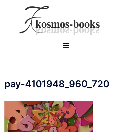
Skip
to
content
Toggle
menu
pay-4101948_960_720