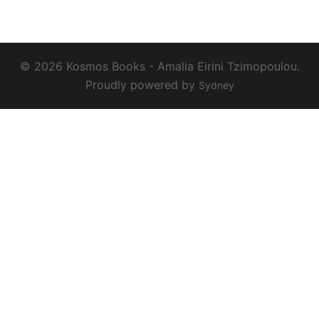
© 2026 Kosmos Books - Amalia Eirini Tzimopoulou.
Proudly powered by
Sydney