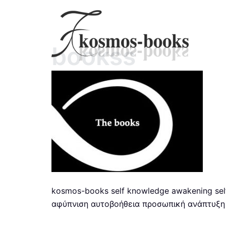
Skip
to
content
bookss
kosmos-books self knowledge awakening self
αφύπνιση αυτοβοήθεια προσωπική ανάπτυξη 