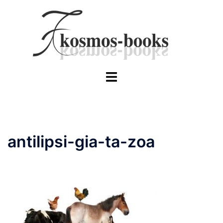
Skip
to
content
Toggle
menu
antilipsi-gia-ta-zoa