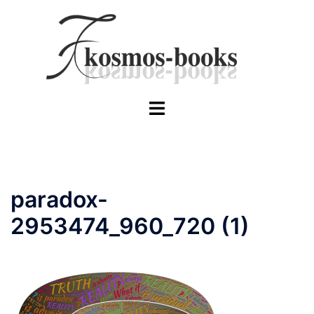
Skip
to
content
Toggle
menu
paradox-
2953474_960_720 (1)