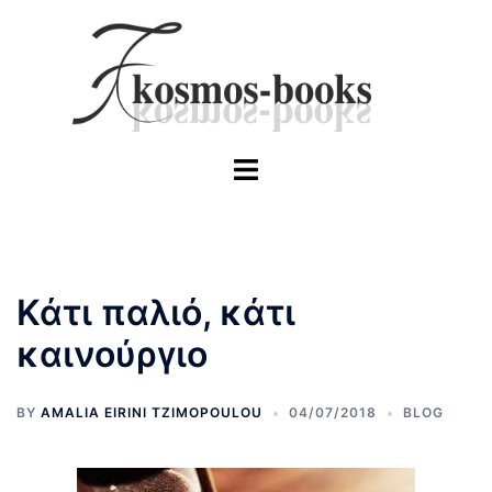
Skip
to
content
Toggle
menu
Κάτι παλιό, κάτι
καινούργιο
BY
AMALIA EIRINI TZIMOPOULOU
04/07/2018
BLOG