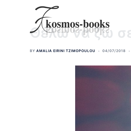
Skip
to
content
Θέλω να ζω σ
BY
AMALIA EIRINI TZIMOPOULOU
04/07/2018