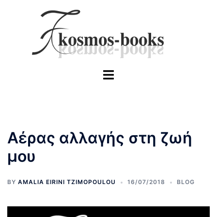
Skip
to
content
Toggle
menu
Αέρας αλλαγής στη ζωή
μου
BY
AMALIA EIRINI TZIMOPOULOU
16/07/2018
BLOG