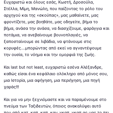
Ευχαριστώ και όλους εσάς, Κωστή, Δροσούλα,
Στέλλα, Μίμη, Μανώλη, που παίζοντας το ρόλο του
αρχηγού και της «σκούπας», μας μαθαίνετε, μας
φροντίζετε, μας βοηθάτε, μας οδηγείτε, βήμα το
βήμα, ανάσα την ανάσα, να διασχίζουμε, φαράγγια και
ποτάμια, να ανεβαίνουμε βουνοπλαγιές, να
ξαποσταίνουμε σε λιβάδια, να φτάνουμε στις
κορυφές….μπορώντας από εκεί να αγναντέψουμε
την ουσία, το νόημα και την ομορφιά της ζωής.
Και last but not least, ευχαριστώ εσένα Αλέξανδρε,
καθώς είσαι ένα κεφάλαιο ολόκληρο από μόνος σου,
μια Ιστορία, μια αφήγηση, μια περιήγηση, μια πηγή
χαράς!!!
Και για να μην ξεχνιόμαστε και να παραμένουμε στο
πνεύμα των Ταξιδευτών, όποιος ανακαλύψει αυτό
που από κατ, καπ, καπ, καν, γκαπ, γκαπ ας μας το πει