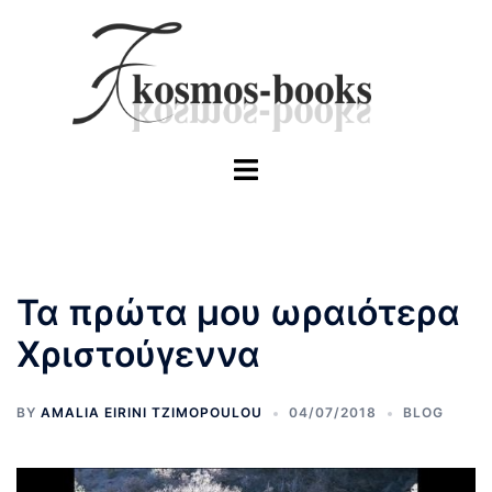
Skip
to
content
Toggle
menu
Τα πρώτα μου ωραιότερα
Χριστούγεννα
BY
AMALIA EIRINI TZIMOPOULOU
04/07/2018
BLOG