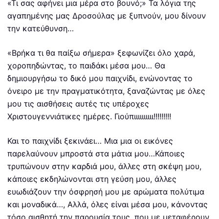
«Τι σας αφήνει μια μέρα στο βουνό;» Τα λόγια της
αγαπημένης μας Δροσούλας με ξυπνούν, μου δίνουν
την κατεύθυνση…
«Βρήκα τι θα παίξω σήμερα» ξεφωνίζει όλο χαρά,
χοροπηδώντας, το παιδάκι μέσα μου… Θα
δημιουργήσω το δικό μου παιχνίδι, ενώνοντας το
όνειρο με την πραγματικότητα, ξαναζώντας με όλες
μου τις αισθήσεις αυτές τις υπέροχες
Χριστουγεννιάτικες ημέρες. Γιούπιιιιιιιιιι!!!!!!!!!
Και το παιχνίδι ξεκινάει… Μια μια οι εικόνες
παρελαύνουν μπροστά στα μάτια μου…Κάποιες
τρυπώνουν στην καρδιά μου, άλλες στη σκέψη μου,
κάποιες εκδηλώνονται στη γεύση μου, άλλες
ευωδιάζουν την όσφρησή μου με αρώματα πολύτιμα
και μοναδικά…, Αλλά, όλες είναι μέσα μου, κάνοντας
τόσο αισθητή την παρουσία τους, που με μεταφέρουν