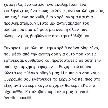
χαμόγελο, ένα αστείο, ένα «καλημέρα», ένα
«καληνύχτα», ένα «πως σε λένε», ένα «καλή χρονιά»,
μια ευχή, ένα παιχνίδι, ένα χορό, ακόμα και ένα
προβληματισμό, γίνεστε μια αντανάκλαση του
ολόκληρου εαυτού μου, μια ένωση όλων των
πλευρών μου, βοηθώντας έτσι την εξέλιξή μου.
Ευχαριστώ με όλη μου την καρδιά εσένα Μαριλένα,
που μέσα από την αγάπη σου για αυτό που κάνεις,
εμπνέεσαι, συνθέτεις και πρωτοστατείς σε αυτή την
υπέροχη ορχήστρα ψυχών…., Ευχαριστώ εσένα
Κώστα ως φύλακα-οδηγό μας. Η εμπειρία σου και η
ψυχραιμία σου ενέπνευσε το Σέργιο να πει πως στο
εξής αντί να λέμε «άγιο είχαμε» θα λέμε «Κώστα
είχαμε!!!!»…Καταλαβαίνουμε όλοι μας το γιατί…
Beutifuuuuuul!!!